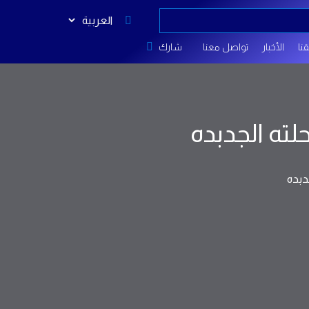
نا
الأخبار
تواصل معنا
شارك
لته الجدبده
دبده