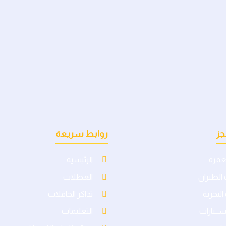
جز
روابط سريعة
لعمرة
الرئيسية
الطيران
العطلات
البحرية
تذاكر الحافلات
لســيارات
التعليمات